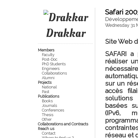
Safari 20
Développemen
Wednesday 31 
Drakkar
Site Web 
Members
SAFARI a 
Faculty
Post-Doc
réaliser un
PhD Students
nécessaire
Engineers
Collaborations
automatique
Alumni
sur un ré
Projects
National
accès fil
Past
Publications
solutions 
Books
basées su
Journals
Conferences
(IPv6, mu
Thesis
programma
Other
Collaborations and Contracts
contraintes
Reach us
Contact
réseau et d
Where to find us ?